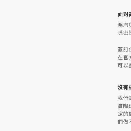
面對
鴻均
隱密
簽訂
在官
可以
沒有
我們
實際
定的
們做