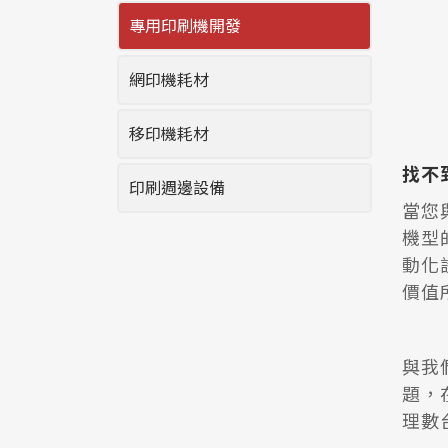
專用印刷機開發
網印機耗材
移印機耗材
找不
印刷週邊設備
當您
機型
動化
價值
與我
題，
理數